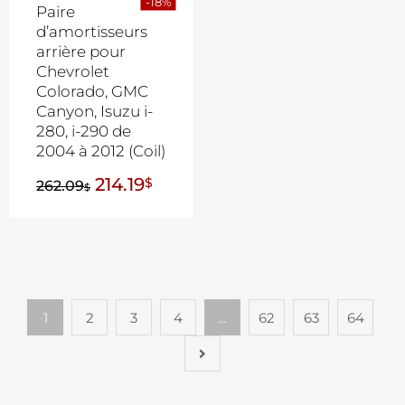
-18%
Paire
d’amortisseurs
arrière pour
Chevrolet
Colorado, GMC
Canyon, Isuzu i-
280, i-290 de
2004 à 2012 (Coil)
214.19
$
262.09
$
1
2
3
4
…
62
63
64