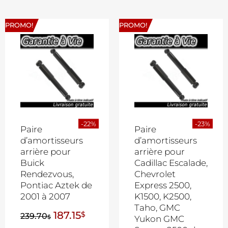
PROMO!
PROMO!
-22%
-23%
Paire
Paire
d’amortisseurs
d’amortisseurs
arrière pour
arrière pour
Buick
Cadillac Escalade,
Rendezvous,
Chevrolet
Pontiac Aztek de
Express 2500,
2001 à 2007
K1500, K2500,
Taho, GMC
187.15
$
239.70
$
Yukon GMC