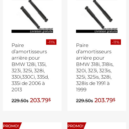
-11%
-11%
Paire
Paire
d’amortisseurs
d’amortisseurs
arrière pour
arrière pour
BMW 128i, 135i,
BMW 318i, 318is,
323i, 325i, 328i,
320i, 323i, 323is,
330i,330Ci, 335d,
325i, 325is, 328i,
335i de 2006 à
328is de 1991 à
2013
1999
203.79
203.79
$
$
229.50
229.50
$
$
PROMO!
PROMO!