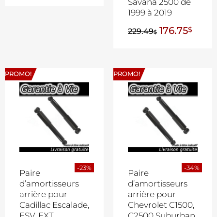
Savana 2500 de
1999 à 2019
176.75
$
229.49
$
PROMO!
PROMO!
-23%
-34%
Paire
Paire
d’amortisseurs
d’amortisseurs
arrière pour
arrière pour
Cadillac Escalade,
Chevrolet C1500,
ESV, EXT,
C2500 Suburban,