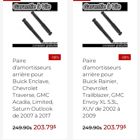
-18%
-18%
Paire
Paire
d’amortisseurs
d’amortisseurs
arrière pour
arrière pour
Buick Enclave,
Buick Rainier,
Chevrolet
Chevrolet
Traverse, GMC
Trailblazer, GMC
Acadia, Limited,
Envoy XL 5.3L,
Saturn Outlook
XUV de 2002 à
de 2007 à 2017
2009
203.79
203.79
$
$
249.90
249.90
$
$