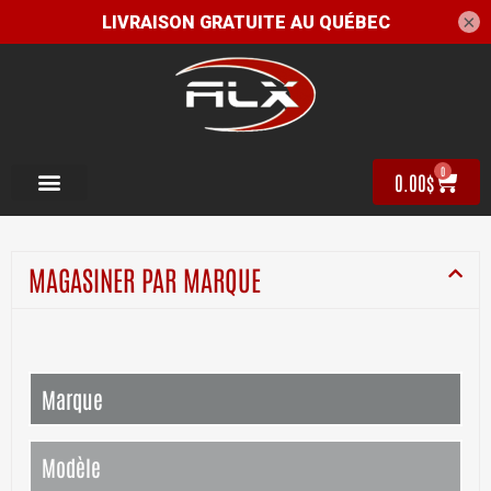
×
0
0.00
$
MAGASINER PAR MARQUE