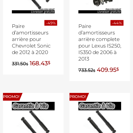
-49%
-44%
Paire
Paire
d’amortisseurs
d’amortisseurs
arrière pour
arrière complete
Chevrolet Sonic
pour Lexus IS250,
de 2012 à 2020
IS350 de 2006 à
2013
168.43
$
331.50
$
409.95
$
733.52
$
PROMO!
PROMO!