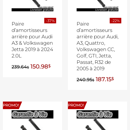
-37%
-22%
Paire
Paire
d’amortisseurs
d’amortisseurs
arrière pour Audi
arrière pour Audi,
A3 & Volkswagen
A3, Quattro,
Jetta 2019 à 2024
Volkswagen CC,
2.0L
Golf, GTI, Jetta,
Passat, R32 de
150.98
$
239.64
$
2005 à 2019
187.15
$
240.95
$
PROMO!
PROMO!