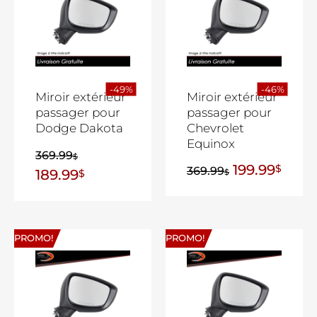
-49%
-46%
Miroir extérieur
Miroir extérieur
passager pour
passager pour
Dodge Dakota
Chevrolet
Equinox
369.99
$
199.99
$
369.99
189.99
$
$
PROMO!
PROMO!