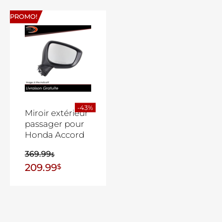
PROMO!
-43%
Miroir extérieur
passager pour
Honda Accord
369.99
$
209.99
$