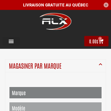
×
0
0.00
$
MAGASINER PAR MARQUE