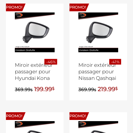
PROMO!
PROMO!
-46%
-41%
Miroir extérieur
Miroir extérieur
passager pour
passager pour
Hyundai Kona
Nissan Qashqai
199.99
219.99
$
$
369.99
369.99
$
$
PROMO!
PROMO!