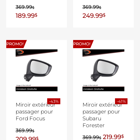
369.99
369.99
$
$
189.99
249.99
$
$
PROMO!
PROMO!
-43%
-41%
Miroir extérieur
Miroir extérieur
passager pour
passager pour
Ford Focus
Subaru
Forester
369.99
$
219.99
$
369.99
209.99
$
$