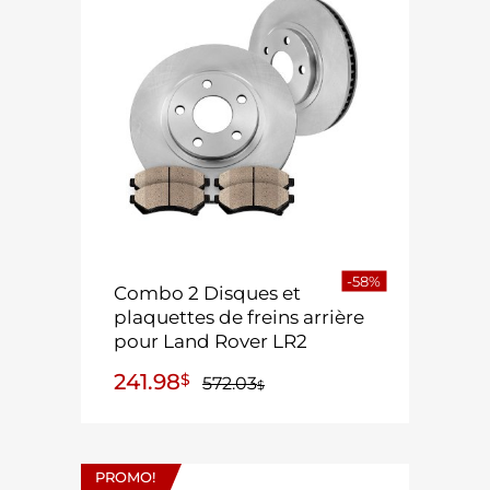
-58%
Combo 2 Disques et
plaquettes de freins arrière
pour Land Rover LR2
241.98
$
572.03
$
PROMO!