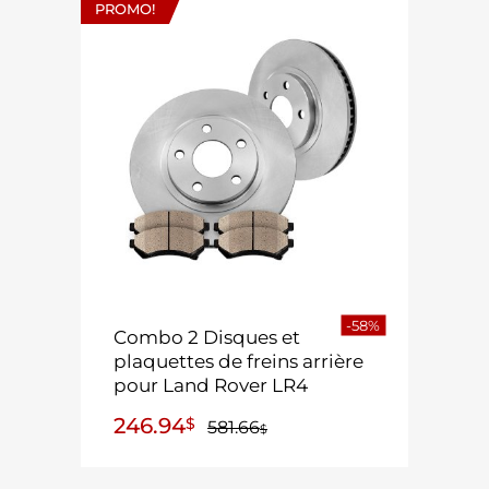
PROMO!
-58%
Combo 2 Disques et
plaquettes de freins arrière
pour Land Rover LR4
246.94
$
581.66
$