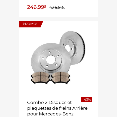
246.99
$
436.50
$
PROMO!
-43%
Combo 2 Disques et
plaquettes de freins Arrière
pour Mercedes-Benz