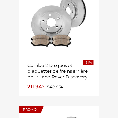
-61%
Combo 2 Disques et
plaquettes de freins arrière
pour Land Rover Discovery
211.94
$
548.85
$
PROMO!