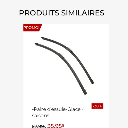
PRODUITS SIMILAIRES
PROMO!
-38%
-Paire d’essuie-Glace 4
saisons
35.95
$
57.99
$