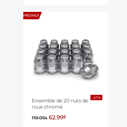
PROMO!
-47%
Ensemble de 20 nuts de
roue chromé
62.99
$
119.00
$