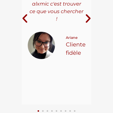
ice à
alxmic c'est trouver
s
e loin
ce que vous chercher
i
!
 pour
t on
Ariane
ncore
Cliente
ns.
fidèle
hael L.
ient
epuis
15