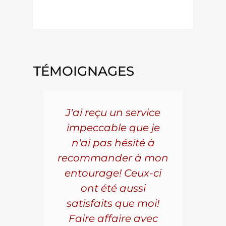
shock shocks strut struts
TÉMOIGNAGES
5 ans
J'ai reçu un service
Pou
s le
impeccable que je
pièc
que.
n'ai pas hésité à
vo
aillé
recommander à mon
Al
s
entourage! Ceux-ci
se
r les
ont été aussi
effi
les.
satisfaits que moi!
ave
la
Faire affaire avec
qual