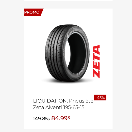
PROMO!
-43%
LIQUIDATION: Pneus été
Zeta Alventi 195-65-15
84.99
$
149.85
$