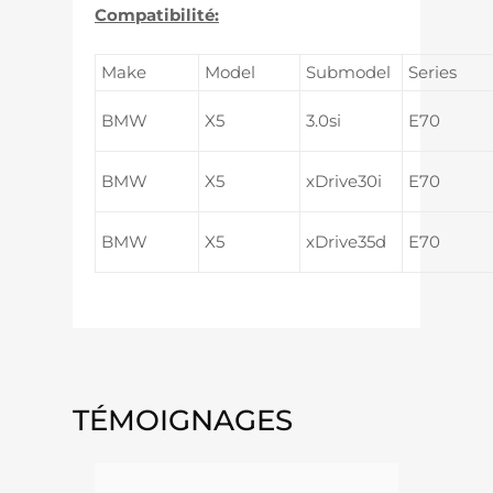
Compatibilité:
Make
Model
Submodel
Series
BMW
X5
3.0si
E70
BMW
X5
xDrive30i
E70
BMW
X5
xDrive35d
E70
TÉMOIGNAGES