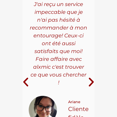
5 ans
J'ai reçu un service
Pou
s le
impeccable que je
pièc
que.
n'ai pas hésité à
vo
aillé
recommander à mon
Al
s
entourage! Ceux-ci
se
r les
ont été aussi
effi
les.
satisfaits que moi!
ave
la
Faire affaire avec
qual
ice à
alxmic c'est trouver
s
e loin
ce que vous chercher
i
!
 pour
t on
Ariane
ncore
Cliente
ns.