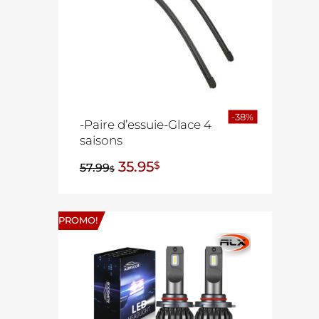
-38%
-Paire d’essuie-Glace 4
saisons
35.95
$
57.99
$
PROMO!