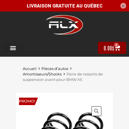
×
0
0.00
$
Accueil
Pièces d’autos
Amortisseurs/Shocks
Paire de ressorts de
suspension avant pour BMW X5
PROMO!