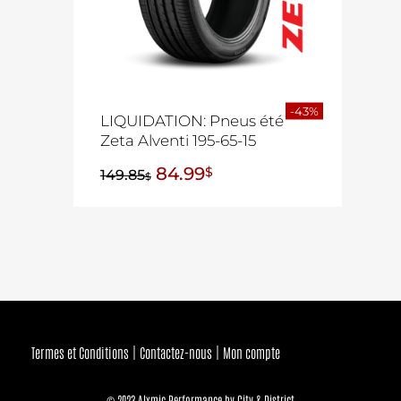
-43%
LIQUIDATION: Pneus été
Zeta Alventi 195-65-15
84.99
$
149.85
$
Termes et Conditions
Contactez-nous
Mon compte
© 2023 Alxmic Performance by City & District