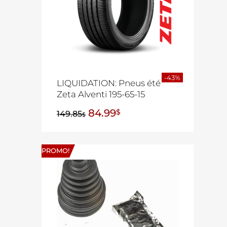
-43%
LIQUIDATION: Pneus été
Zeta Alventi 195-65-15
84.99
$
149.85
$
PROMO!