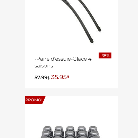
-38%
-Paire d’essuie-Glace 4
saisons
35.95
$
57.99
$
PROMO!