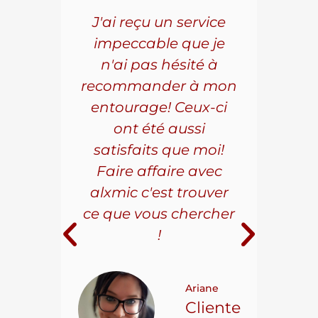
5 ans
J'ai reçu un service
Pou
s le
impeccable que je
pièc
que.
n'ai pas hésité à
vo
aillé
recommander à mon
Al
s
entourage! Ceux-ci
se
r les
ont été aussi
effi
les.
satisfaits que moi!
ave
la
Faire affaire avec
qual
ice à
alxmic c'est trouver
s
e loin
ce que vous chercher
i
!
 pour
t on
Ariane
ncore
Cliente