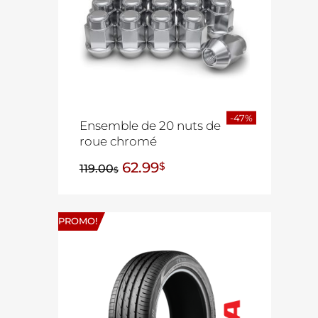
-47%
Ensemble de 20 nuts de
roue chromé
62.99
$
119.00
$
PROMO!