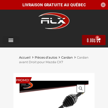
×
0
0.00
$
Accueil
Pièces d’autos
Cardan
Cardan
avant Droit pour Mazda CX7
PROMO!