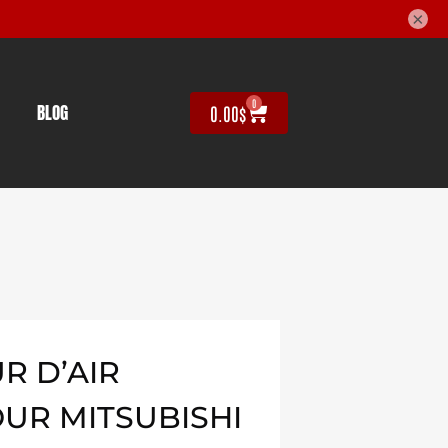
×
0
BLOG
0.00
$
R D’AIR
OUR MITSUBISHI