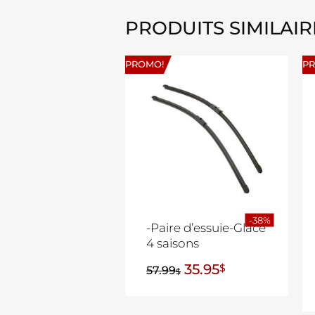
PRODUITS SIMILAIR
PROMO!
P
-38%
-Paire d’essuie-Glace
4 saisons
35.95
$
57.99
$