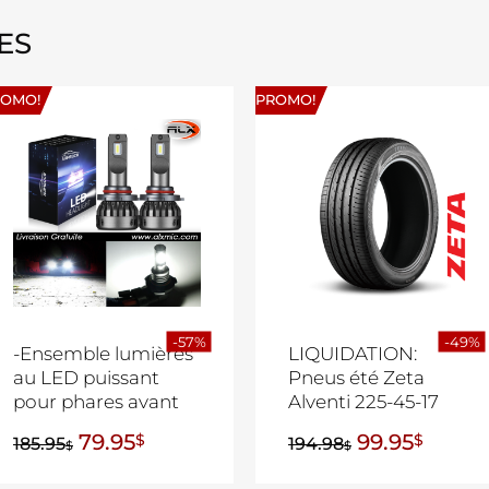
ES
ROMO!
PROMO!
-57%
-49%
-Ensemble lumières
LIQUIDATION:
au LED puissant
Pneus été Zeta
pour phares avant
Alventi 225-45-17
79.95
99.95
$
$
185.95
194.98
$
$