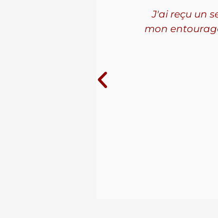
'ai connu
J'ai reçu un 
les. La
mon entourage! 
ue j'ai
10 ans au