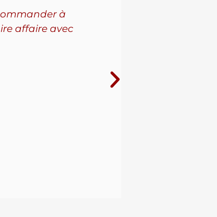
 recommander à
Pour l'a
ire affaire avec
leur se