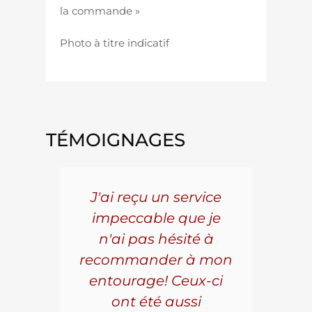
la commande »
Photo à titre indicatif
TÉMOIGNAGES
5 ans
J'ai reçu un service
Pou
s le
impeccable que je
pièc
que.
n'ai pas hésité à
vo
aillé
recommander à mon
Al
s
entourage! Ceux-ci
se
r les
ont été aussi
effi