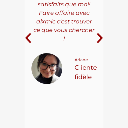
les.
satisfaits que moi!
ave
la
Faire affaire avec
qual
ice à
alxmic c'est trouver
s
e loin
ce que vous chercher
i
!
 pour
t on
Ariane
ncore
Cliente
ns.
fidèle
hael L.
ient
epuis
15