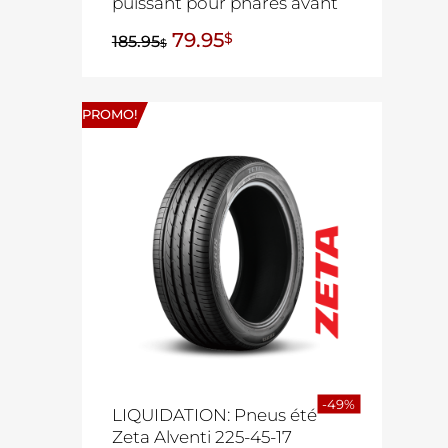
puissant pour phares avant
79.95
$
185.95
$
PROMO!
-49%
LIQUIDATION: Pneus été
Zeta Alventi 225-45-17