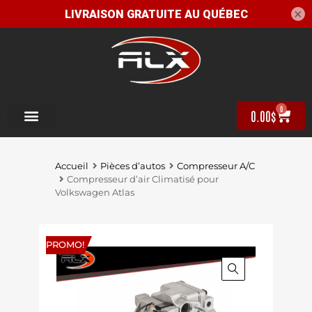
×
0
0.00
$
Accueil
Pièces d’autos
Compresseur A/C
Compresseur d’air Climatisé pour
Volkswagen Atlas
PROMO!