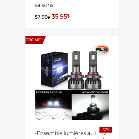
saisons
35.95
$
57.99
$
PROMO!
-57%
-Ensemble lumières au LED