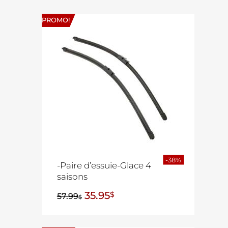
PROMO!
-38%
-Paire d’essuie-Glace 4
saisons
35.95
$
57.99
$