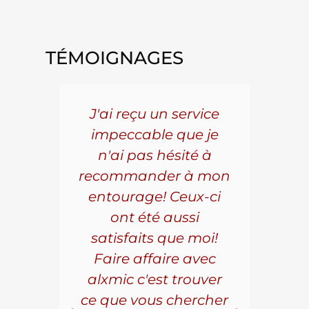
TÉMOIGNAGES
5 ans
J'ai reçu un service
Pou
s le
impeccable que je
pièc
que.
n'ai pas hésité à
vo
aillé
recommander à mon
Al
s
entourage! Ceux-ci
se
r les
ont été aussi
effi
les.
satisfaits que moi!
ave
la
Faire affaire avec
qual
ice à
alxmic c'est trouver
s
e loin
ce que vous chercher