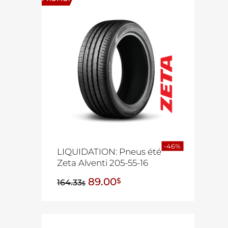
-46%
LIQUIDATION: Pneus été
Zeta Alventi 205-55-16
89.00
$
164.33
$