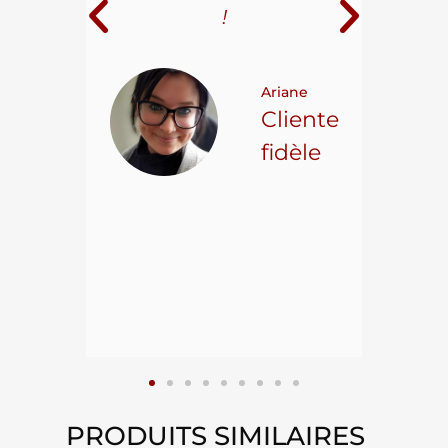
i
!
 pour
t on
Ariane
ncore
Cliente
ns.
fidèle
hael L.
ient
epuis
15
PRODUITS SIMILAIRES