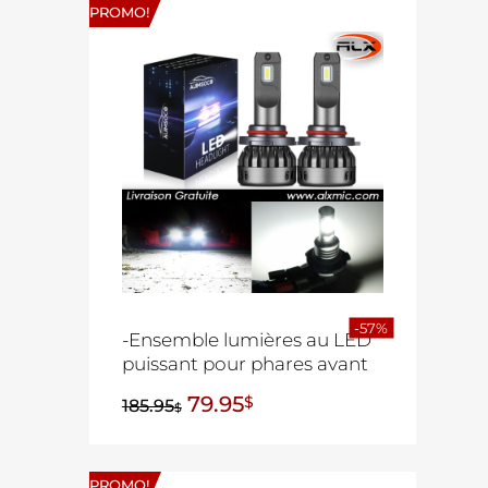
PROMO!
-57%
-Ensemble lumières au LED
puissant pour phares avant
79.95
$
185.95
$
PROMO!