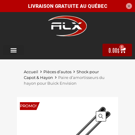
×
0
0.00
$
Accueil
Pièces d’autos
Shock pour
Capot & Hayon
Paire d’amortisseurs du
hayon pour Buick Envision
PROMO!