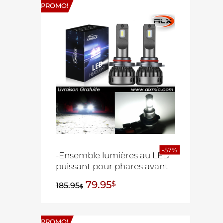
PROMO!
-57%
-Ensemble lumières au LED
puissant pour phares avant
79.95
$
185.95
$
PROMO!