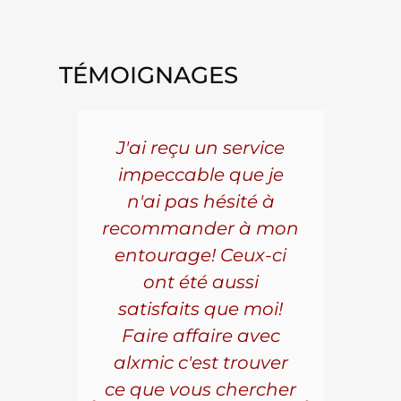
TÉMOIGNAGES
5 ans
J'ai reçu un service
Pou
s le
impeccable que je
pièc
que.
n'ai pas hésité à
vo
aillé
recommander à mon
Al
s
entourage! Ceux-ci
se
r les
ont été aussi
effi
les.
satisfaits que moi!
ave
la
Faire affaire avec
qual
ice à
alxmic c'est trouver
s
e loin
ce que vous chercher