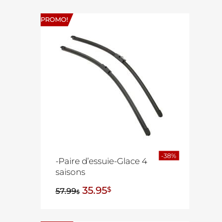
PROMO!
-38%
-Paire d’essuie-Glace 4
saisons
35.95
$
57.99
$