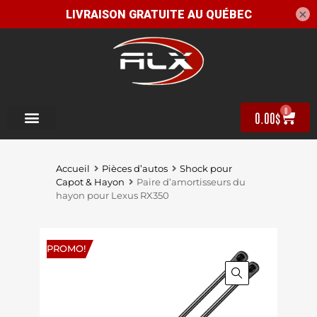
×
0
0.00
$
Accueil
Pièces d’autos
Shock pour
Capot & Hayon
Paire d’amortisseurs du
hayon pour Lexus RX350
PROMO!