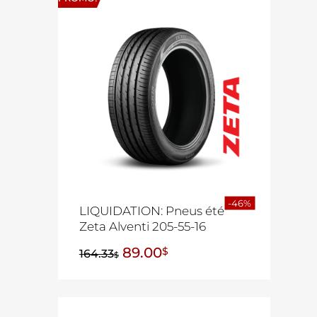
-46%
LIQUIDATION: Pneus été
Zeta Alventi 205-55-16
89.00
$
164.33
$