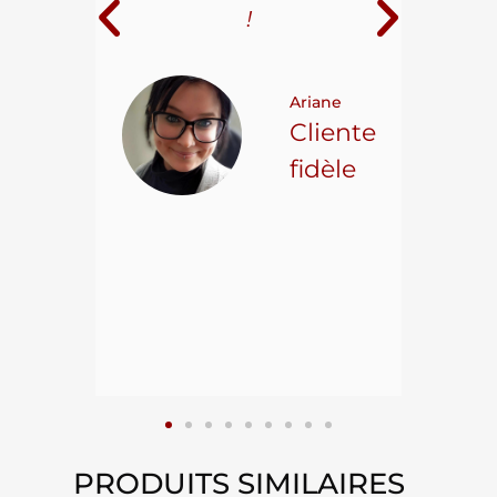
i
!
 pour
t on
Ariane
ncore
Cliente
ns.
fidèle
hael L.
ient
epuis
15
PRODUITS SIMILAIRES