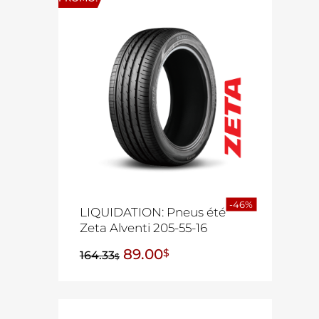
-46%
LIQUIDATION: Pneus été
Zeta Alventi 205-55-16
89.00
$
164.33
$