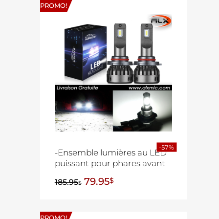
PROMO!
-57%
-Ensemble lumières au LED
puissant pour phares avant
79.95
$
185.95
$
PROMO!