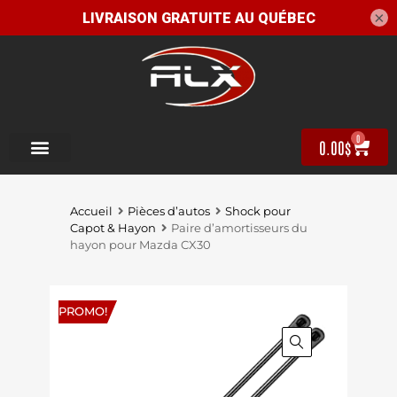
×
0
0.00
$
Accueil
Pièces d’autos
Shock pour
Capot & Hayon
Paire d’amortisseurs du
hayon pour Mazda CX30
PROMO!