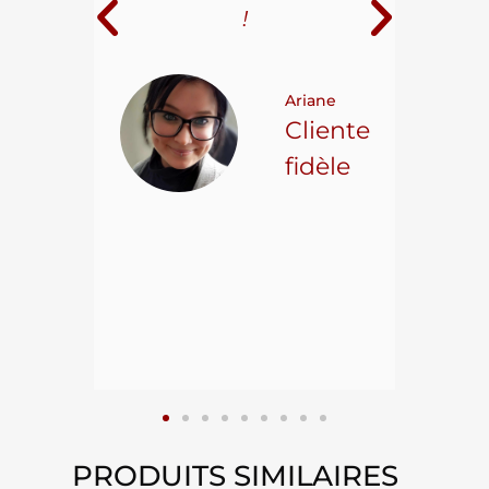
i
!
 pour
t on
Ariane
ncore
Cliente
ns.
fidèle
hael L.
ient
epuis
15
PRODUITS SIMILAIRES