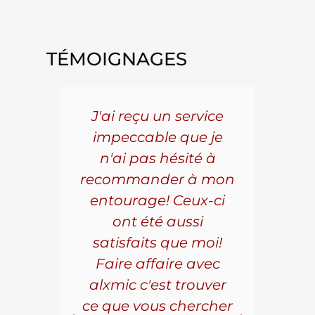
TÉMOIGNAGES
5 ans
J'ai reçu un service
Pou
s le
impeccable que je
pièc
que.
n'ai pas hésité à
vo
aillé
recommander à mon
Al
s
entourage! Ceux-ci
se
r les
ont été aussi
effi
les.
satisfaits que moi!
ave
la
Faire affaire avec
qual
ice à
alxmic c'est trouver
s
e loin
ce que vous chercher