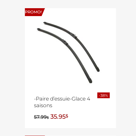
PROMO!
-38%
-Paire d’essuie-Glace 4
saisons
35.95
$
57.99
$