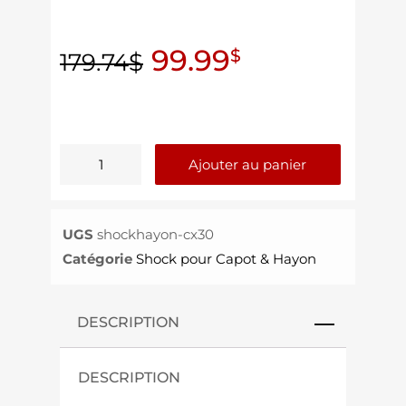
99.99
$
179.74
$
Ajouter au panier
UGS
shockhayon-cx30
Catégorie
Shock pour Capot & Hayon
DESCRIPTION
DESCRIPTION