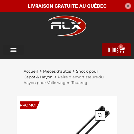
×
0
0.00
$
Accueil
Pièces d’autos
Shock pour
Capot & Hayon
Paire d’amortisseurs du
hayon pour Volkswagen Touareg
PROMO!