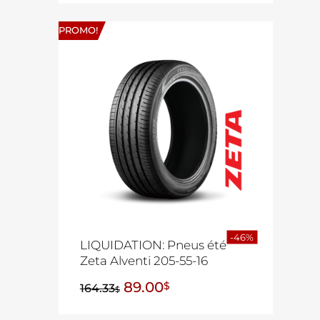
PROMO!
-46%
LIQUIDATION: Pneus été
Zeta Alventi 205-55-16
89.00
$
164.33
$