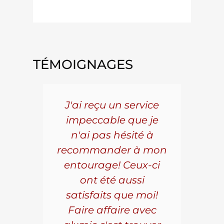
TÉMOIGNAGES
5 ans
J'ai reçu un service
Pou
s le
impeccable que je
pièc
que.
n'ai pas hésité à
vo
aillé
recommander à mon
Al
s
entourage! Ceux-ci
se
r les
ont été aussi
effi
les.
satisfaits que moi!
ave
la
Faire affaire avec
qual