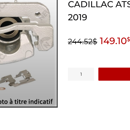
CADILLAC ATS
2019
149.10
244.52
$