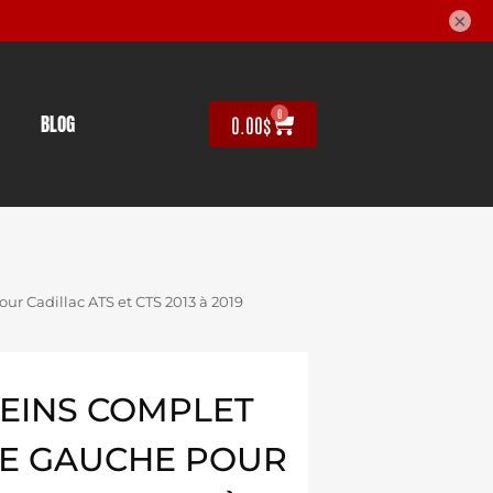
×
0
BLOG
0.00
$
our Cadillac ATS et CTS 2013 à 2019
REINS COMPLET
RE GAUCHE POUR