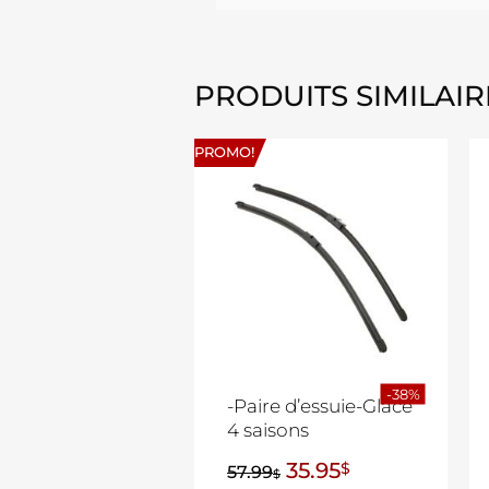
PRODUITS SIMILAIR
PROMO!
-38%
-Paire d’essuie-Glace
4 saisons
35.95
$
57.99
$