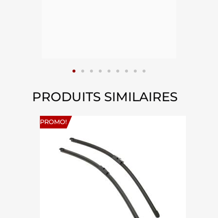
epuis
15
PRODUITS SIMILAIRES
PROMO!