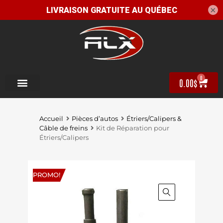
×
0
0.00
$
Accueil
Pièces d’autos
Étriers/Calipers &
Câble de freins
Kit de Réparation pour
Étriers/Calipers
PROMO!