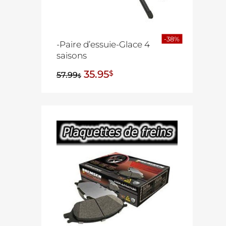
-38%
-Paire d’essuie-Glace 4
saisons
35.95
$
57.99
$