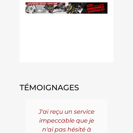
caliper galiper galipers etrier etriers
galoper galipeur calipeur galopeur
helper alpeur
TÉMOIGNAGES
5 ans
J'ai reçu un service
Pou
s le
impeccable que je
pièc
que.
n'ai pas hésité à
vo