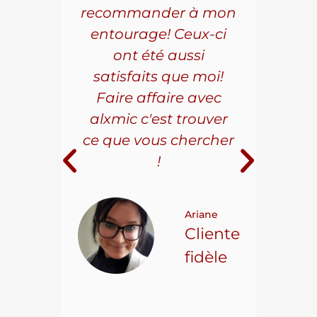
aillé
recommander à mon
Al
s
entourage! Ceux-ci
se
r les
ont été aussi
effi
les.
satisfaits que moi!
ave
la
Faire affaire avec
qual
ice à
alxmic c'est trouver
s
e loin
ce que vous chercher
i
!
 pour
t on
Ariane
ncore
Cliente
ns.
fidèle
hael L.
ient