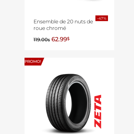
-47%
Ensemble de 20 nuts de
roue chromé
62.99
$
119.00
$
PROMO!