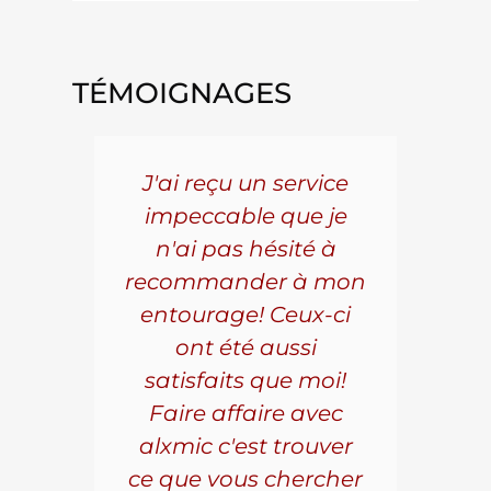
TÉMOIGNAGES
5 ans
J'ai reçu un service
Pou
s le
impeccable que je
pièc
que.
n'ai pas hésité à
vo
aillé
recommander à mon
Al
s
entourage! Ceux-ci
se
r les
ont été aussi
effi
les.
satisfaits que moi!
ave
la
Faire affaire avec
qual
ice à
alxmic c'est trouver
s
e loin
ce que vous chercher