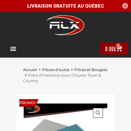
×
0
0.00
$
Accueil
Pièces d’autos
Filtres et Bougies
Filtre d’habitacle pour Chrysler Town &
Country
PROMO!