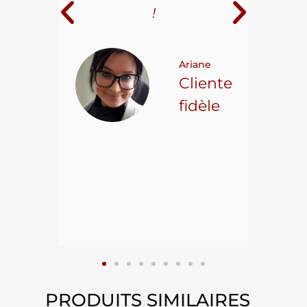
i
!
 pour
t on
Ariane
ncore
Cliente
ns.
fidèle
hael L.
ient
epuis
15
PRODUITS SIMILAIRES