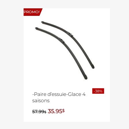
PROMO!
-38%
-Paire d’essuie-Glace 4
saisons
35.95
$
57.99
$