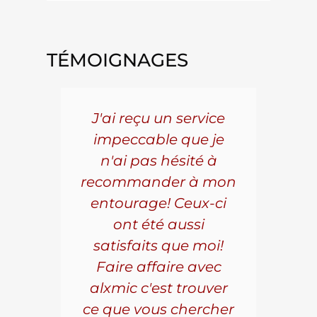
TÉMOIGNAGES
5 ans
J'ai reçu un service
Pou
s le
impeccable que je
pièc
que.
n'ai pas hésité à
vo
aillé
recommander à mon
Al
s
entourage! Ceux-ci
se
r les
ont été aussi
effi
les.
satisfaits que moi!
ave
la
Faire affaire avec
qual
ice à
alxmic c'est trouver
s
e loin
ce que vous chercher