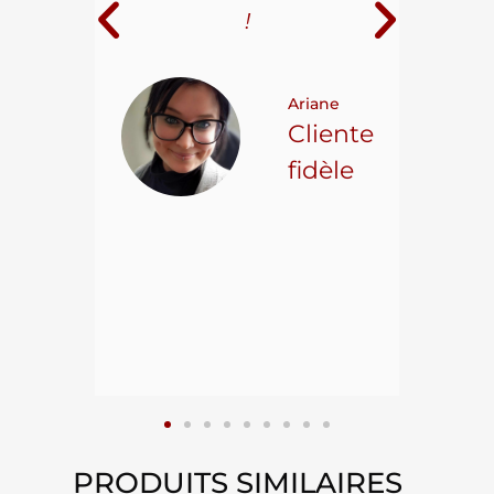
i
!
 pour
t on
Ariane
ncore
Cliente
ns.
fidèle
hael L.
ient
epuis
15
PRODUITS SIMILAIRES