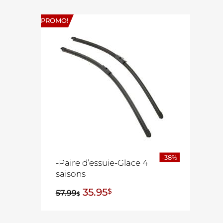
PROMO!
-38%
-Paire d’essuie-Glace 4
saisons
35.95
$
57.99
$