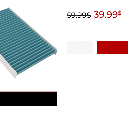
39.99
$
59.99
$