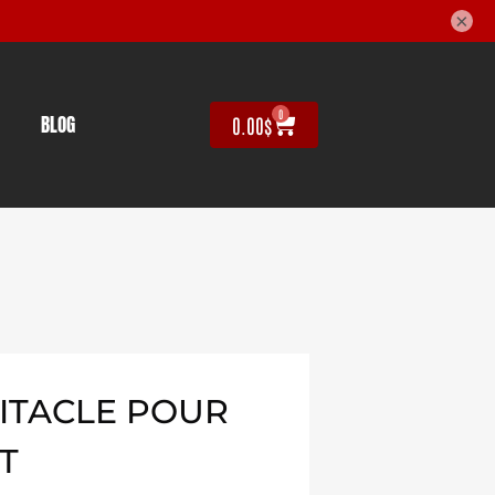
×
0
BLOG
0.00
$
BITACLE POUR
T