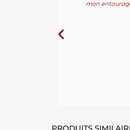
les. La
mon entourage! 
ue j'ai
10 ans au
PRODUITS SIMILAIR