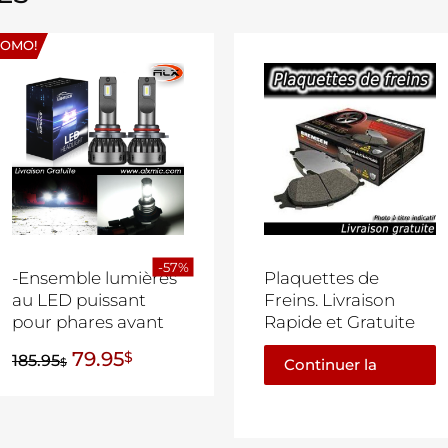
ROMO!
-57%
-Ensemble lumières
Plaquettes de
au LED puissant
Freins. Livraison
pour phares avant
Rapide et Gratuite
79.95
$
185.95
$
Continuer la
lecture