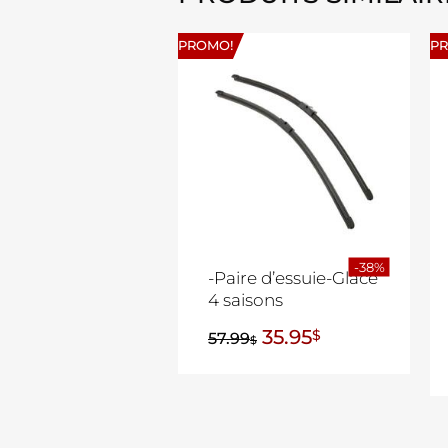
PROMO!
P
-38%
-Paire d’essuie-Glace
4 saisons
35.95
$
57.99
$