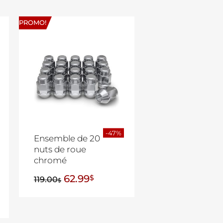
PROMO!
-47%
Ensemble de 20
nuts de roue
chromé
62.99
$
119.00
$