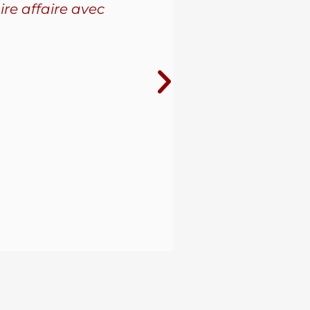
ire affaire avec
leur se