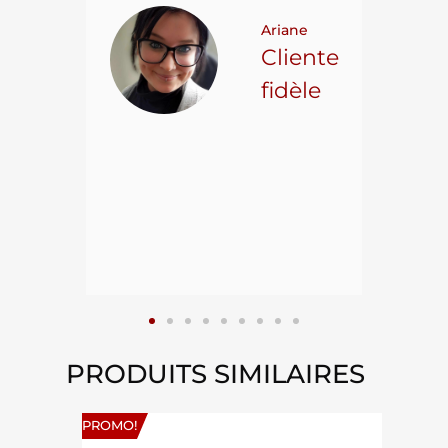
t on
Ariane
ncore
Cliente
ns.
fidèle
hael L.
ient
epuis
15
PRODUITS SIMILAIRES
PROMO!