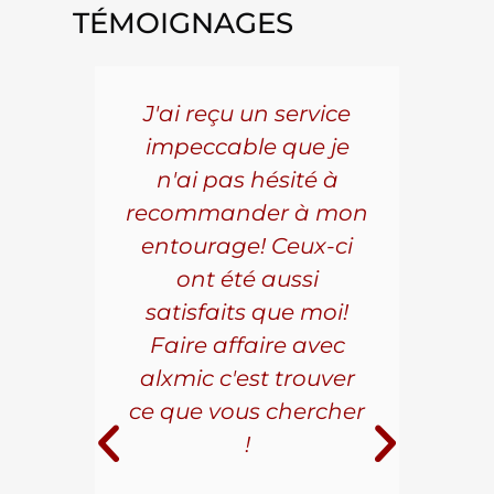
TÉMOIGNAGES
5 ans
J'ai reçu un service
Pou
s le
impeccable que je
pièc
que.
n'ai pas hésité à
vo
aillé
recommander à mon
Al
s
entourage! Ceux-ci
se
r les
ont été aussi
effi
les.
satisfaits que moi!
ave
la
Faire affaire avec
qual
ice à
alxmic c'est trouver
s
e loin
ce que vous chercher
i
!
 pour