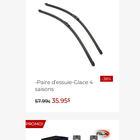
-38%
-Paire d’essuie-Glace 4
saisons
35.95
$
57.99
$
PROMO!