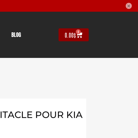
×
0
BLOG
0.00
$
BITACLE POUR KIA