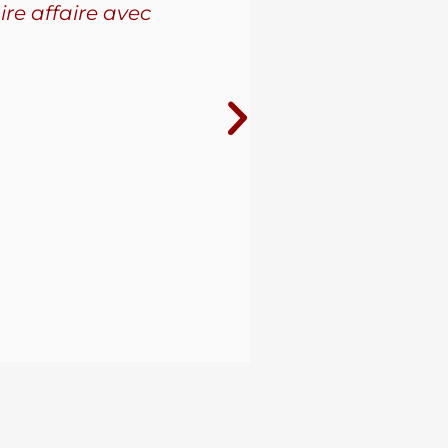
ire affaire avec
leur se