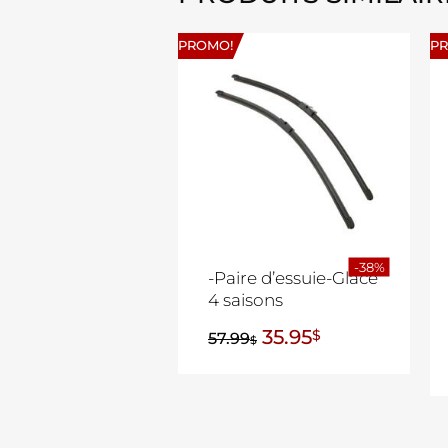
PROMO!
P
-38%
-Paire d’essuie-Glace
4 saisons
35.95
$
57.99
$