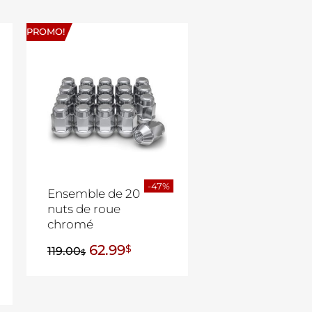
PROMO!
-47%
Ensemble de 20
nuts de roue
chromé
62.99
$
119.00
$