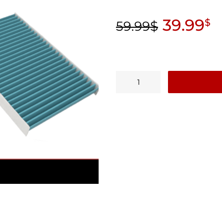
39.99
$
59.99
$