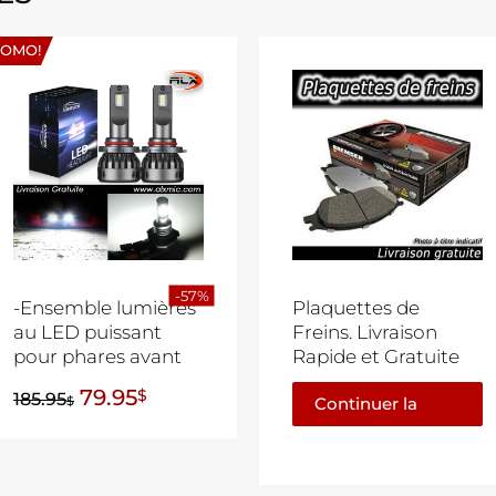
ROMO!
-57%
-Ensemble lumières
Plaquettes de
au LED puissant
Freins. Livraison
pour phares avant
Rapide et Gratuite
79.95
$
185.95
$
Continuer la
lecture