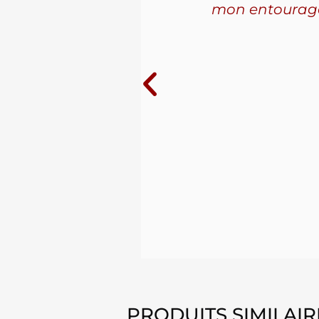
les. La
mon entourage! 
ue j'ai
10 ans au
PRODUITS SIMILAIR