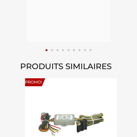
ient
epuis
15
PRODUITS SIMILAIRES
PROMO!