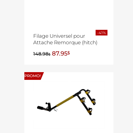
-41%
Filage Universel pour
Attache Remorque (hitch)
87.95
$
148.98
$
PROMO!