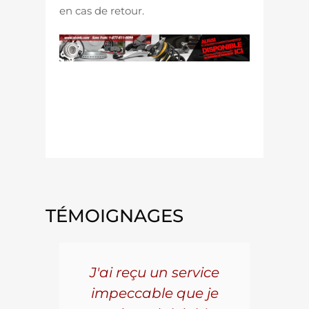
en cas de retour.
2022 2023 2024 2025 2026 2027
2028 20093MT
TÉMOIGNAGES
5 ans
J'ai reçu un service
Pou
s le
impeccable que je
pièc