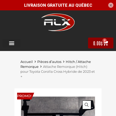
×
0
0.00
$
Accueil
Pièces d’autos
Hitch / Attache
Remorque
Attache Remorque (Hitch)
pour Toyota Corolla Cross Hybride de 2023 et
+
PROMO!