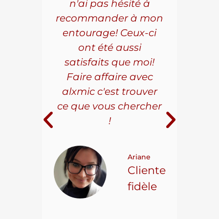
que.
n'ai pas hésité à
vo
aillé
recommander à mon
Al
s
entourage! Ceux-ci
se
r les
ont été aussi
effi
les.
satisfaits que moi!
ave
la
Faire affaire avec
qual
ice à
alxmic c'est trouver
s
e loin
ce que vous chercher
i
!
 pour
t on
Ariane
ncore
Cliente
ns.
fidèle
hael L.