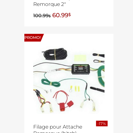
Remorque 2″
60.99
$
100.99
$
PROMO!
-17%
Filage pour Attache