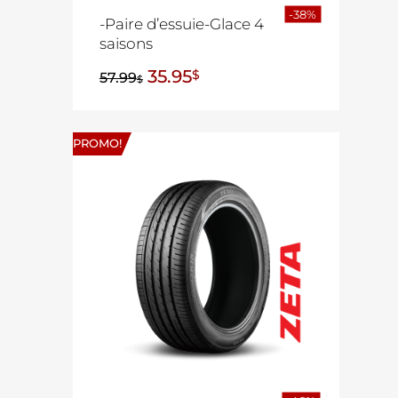
-38%
-Paire d’essuie-Glace 4
saisons
35.95
$
57.99
$
PROMO!