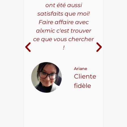
r les
ont été aussi
effi
les.
satisfaits que moi!
ave
la
Faire affaire avec
qual
ice à
alxmic c'est trouver
s
e loin
ce que vous chercher
i
!
 pour
t on
Ariane
ncore
Cliente
ns.
fidèle
hael L.
ient
epuis
15