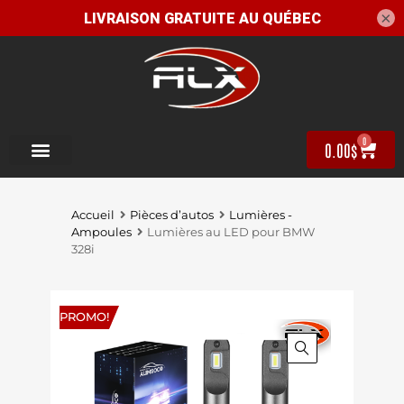
×
0
0.00
$
Accueil
Pièces d’autos
Lumières -
Ampoules
Lumières au LED pour BMW
328i
PROMO!