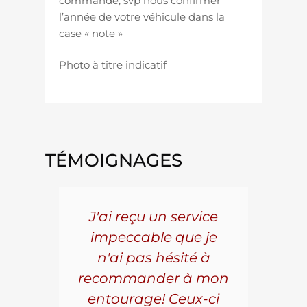
commande, svp nous confirmer
l’année de votre véhicule dans la
case « note »
Photo à titre indicatif
TÉMOIGNAGES
5 ans
J'ai reçu un service
Pou
s le
impeccable que je
pièc
que.
n'ai pas hésité à
vo
aillé
recommander à mon
Al
s
entourage! Ceux-ci
se