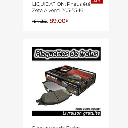
-46%
LIQUIDATION: Pneus été
Zeta Alventi 205-55-16
89.00
$
164.33
$