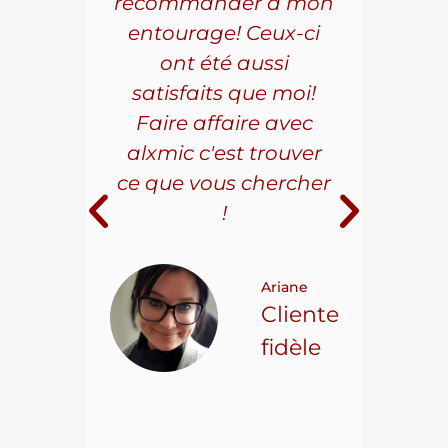
aillé
recommander à mon
Al
s
entourage! Ceux-ci
se
r les
ont été aussi
effi
les.
satisfaits que moi!
ave
la
Faire affaire avec
qual
ice à
alxmic c'est trouver
s
e loin
ce que vous chercher
i
!
 pour
t on
Ariane
ncore
Cliente
ns.
fidèle
hael L.
ient