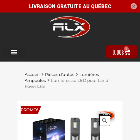
×
0
0.00
$
Accueil
Pièces d’autos
Lumières -
Ampoules
Lumières au LED pour Land
Rover LR3
PROMO!