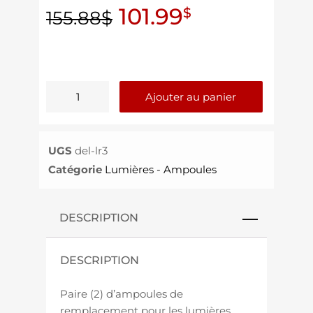
101.99
$
155.88
$
Ajouter au panier
UGS
del-lr3
Catégorie
Lumières - Ampoules
DESCRIPTION
DESCRIPTION
Paire (2) d’ampoules de
remplacement pour les lumières