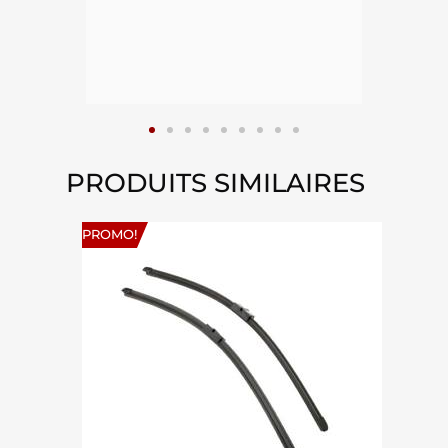
epuis
15
PRODUITS SIMILAIRES
PROMO!