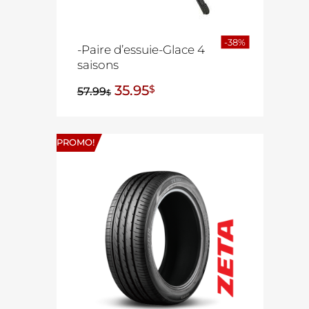
-38%
-Paire d’essuie-Glace 4
saisons
35.95
$
57.99
$
PROMO!