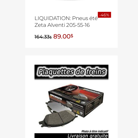
-46%
LIQUIDATION: Pneus été
Zeta Alventi 205-55-16
89.00
$
164.33
$