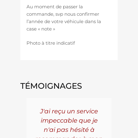
Au moment de passer la
commande, svp nous confirmer
l’année de votre véhicule dans la
case « note »
Photo à titre indicatif
TÉMOIGNAGES
5 ans
J'ai reçu un service
Pou
s le
impeccable que je
pièc
que.
n'ai pas hésité à
vo