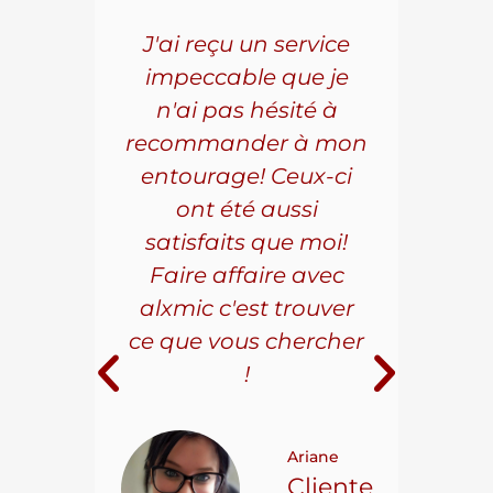
5 ans
J'ai reçu un service
Pou
s le
impeccable que je
pièc
que.
n'ai pas hésité à
vo
aillé
recommander à mon
Al
s
entourage! Ceux-ci
se
r les
ont été aussi
effi
les.
satisfaits que moi!
ave
la
Faire affaire avec
qual
ice à
alxmic c'est trouver
s
e loin
ce que vous chercher
i
!
 pour
t on
Ariane
ncore
Cliente