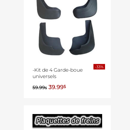
-33%
-Kit de 4 Garde-boue
universels
39.99
$
59.99
$