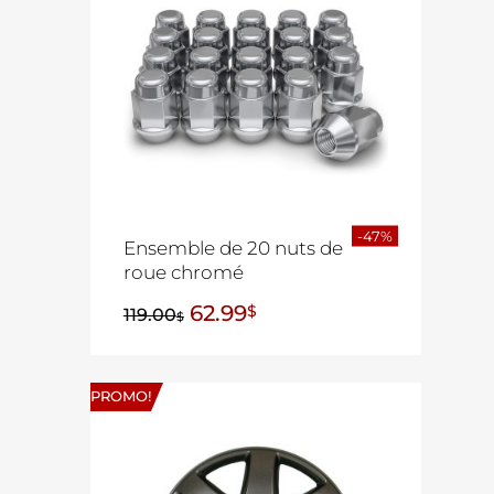
-47%
Ensemble de 20 nuts de
roue chromé
62.99
$
119.00
$
PROMO!