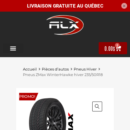
×
0
0.00
$
Accueil
Pièces d’autos
Pneus Hiver
Pneus ZMax WinterHawke hiver 235/50R18
PROMO!