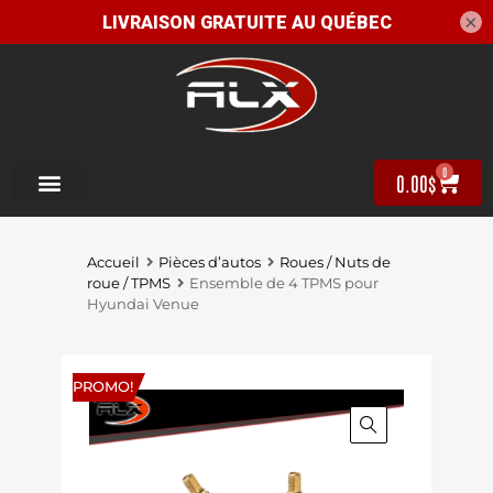
×
0
0.00
$
Accueil
Pièces d’autos
Roues / Nuts de
roue / TPMS
Ensemble de 4 TPMS pour
Hyundai Venue
PROMO!