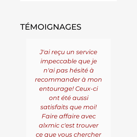
TÉMOIGNAGES
5 ans
J'ai reçu un service
Pou
s le
impeccable que je
pièc
que.
n'ai pas hésité à
vo
aillé
recommander à mon
Al
s
entourage! Ceux-ci
se
r les
ont été aussi
effi
les.
satisfaits que moi!
ave
la
Faire affaire avec
qual
ice à
alxmic c'est trouver
s
e loin
ce que vous chercher