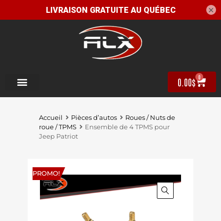
×
0
0.00
$
Accueil
Pièces d’autos
Roues / Nuts de
roue / TPMS
Ensemble de 4 TPMS pour
Jeep Patriot
PROMO!