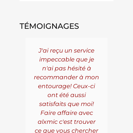
TÉMOIGNAGES
5 ans
J'ai reçu un service
Pou
s le
impeccable que je
pièc
que.
n'ai pas hésité à
vo
aillé
recommander à mon
Al
s
entourage! Ceux-ci
se
r les
ont été aussi
effi
les.
satisfaits que moi!
ave
la
Faire affaire avec
qual
ice à
alxmic c'est trouver
s
e loin
ce que vous chercher