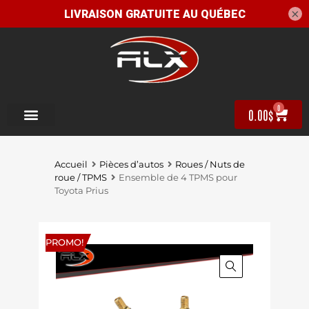
×
0
0.00
$
Accueil
Pièces d’autos
Roues / Nuts de
roue / TPMS
Ensemble de 4 TPMS pour
Toyota Prius
PROMO!