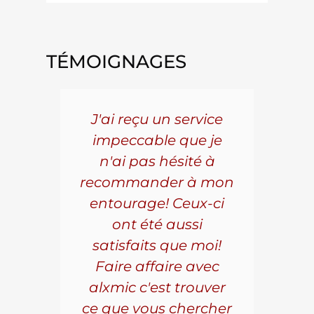
TÉMOIGNAGES
5 ans
J'ai reçu un service
Pou
s le
impeccable que je
pièc
que.
n'ai pas hésité à
vo
aillé
recommander à mon
Al
s
entourage! Ceux-ci
se
r les
ont été aussi
effi
les.
satisfaits que moi!
ave
la
Faire affaire avec
qual
ice à
alxmic c'est trouver
s
e loin
ce que vous chercher