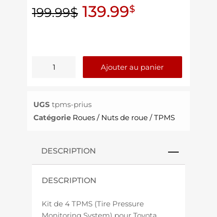
139.99
$
199.99
$
Ajouter au panier
UGS
tpms-prius
Catégorie
Roues / Nuts de roue / TPMS
DESCRIPTION
DESCRIPTION
Kit de 4 TPMS (Tire Pressure
Monitoring System) pour Toyota