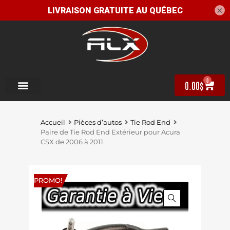
×
0
0.00
$
Accueil
Pièces d’autos
Tie Rod End
Paire de Tie Rod End Extérieur pour Acura
CSX de 2006 à 2011
PROMO!