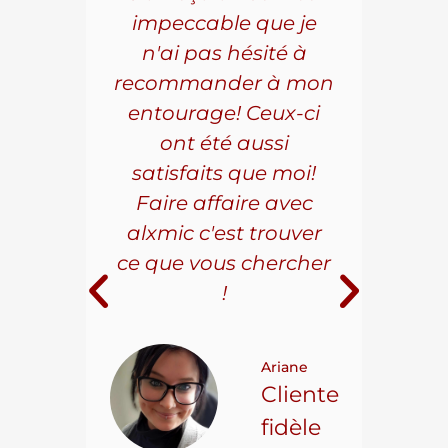
s le
impeccable que je
pièc
que.
n'ai pas hésité à
vo
aillé
recommander à mon
Al
s
entourage! Ceux-ci
se
r les
ont été aussi
effi
les.
satisfaits que moi!
ave
la
Faire affaire avec
qual
ice à
alxmic c'est trouver
s
e loin
ce que vous chercher
i
!
 pour
t on
Ariane
ncore
Cliente
ns.
fidèle