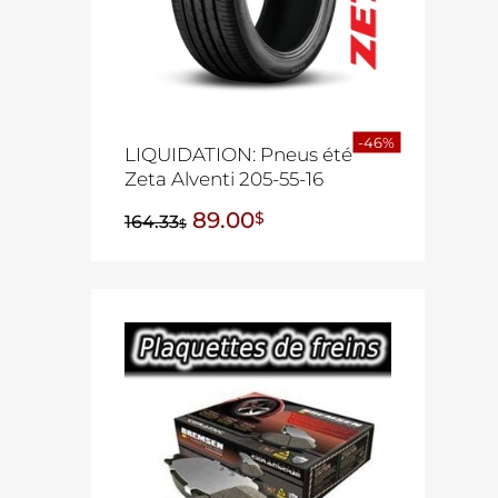
-46%
LIQUIDATION: Pneus été
Zeta Alventi 205-55-16
89.00
$
164.33
$