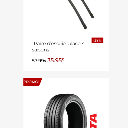
-38%
-Paire d’essuie-Glace 4
saisons
35.95
$
57.99
$
PROMO!