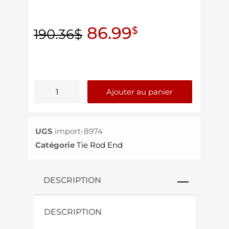
86.99
$
190.36
$
Ajouter au panier
UGS
import-8974
Catégorie
Tie Rod End
DESCRIPTION
DESCRIPTION