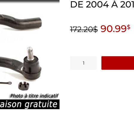
DE 2004 À 20
90.99
$
172.20
$