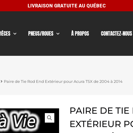
PIÈCES
PNEUS/ROUES
À PROPOS
CONTACTEZ-NOUS
Paire de Tie Rod End Extérieur pour Acura TSX de 2004 à 2014
PAIRE DE TI
EXTÉRIEUR P