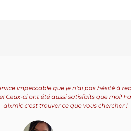
1 2012 2013 ty rode bielette ext steering left right
service impeccable que je n'ai pas hésité à
Ceux-ci ont été aussi satisfaits que moi! Fa
alxmic c'est trouver ce que vous chercher !