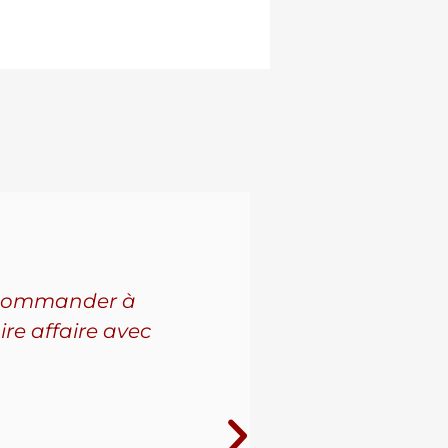
 recommander à
Pour l'a
ire affaire avec
leur se