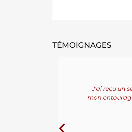
2005 2006 2007 2008 2009 2010 201
TÉMOIGNAGES
'ai connu
J'ai reçu un 
les. La
mon entourage! 
ue j'ai
10 ans au