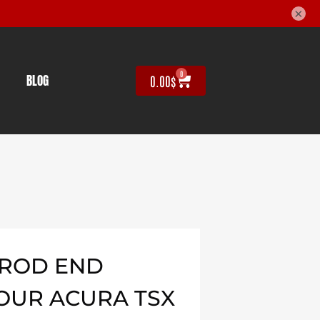
×
0
BLOG
0.00
$
E ROD END
OUR ACURA TSX