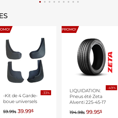
ES
ROMO!
PROMO!
-49%
LIQUIDATION:
-33%
-Kit de 4 Garde-
Pneus été Zeta
boue universels
Alventi 225-45-17
39.99
$
99.95
59.99
$
194.98
$
$