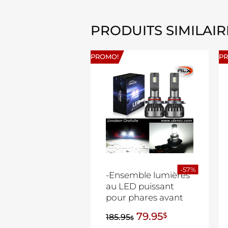
PRODUITS SIMILAIR
PROMO!
P
-57%
-Ensemble lumières
au LED puissant
pour phares avant
79.95
$
185.95
$