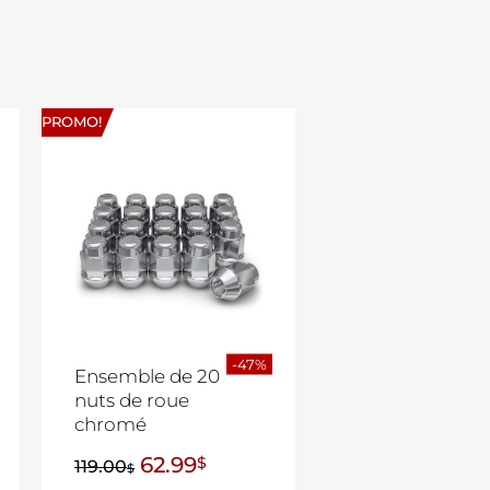
PROMO!
-47%
Ensemble de 20
nuts de roue
chromé
62.99
$
119.00
$