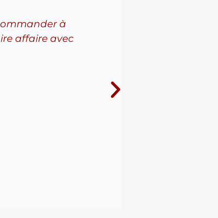
 recommander à
Pour l'a
ire affaire avec
leur se