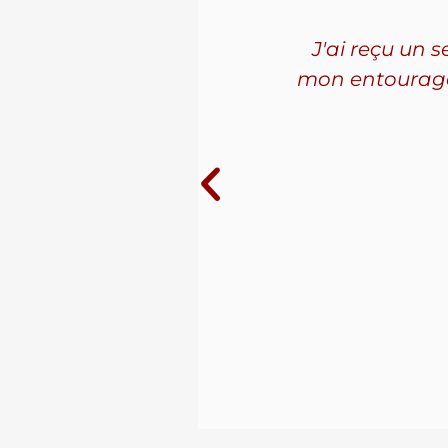
'ai connu
J'ai reçu un 
les. La
mon entourage! 
ue j'ai
10 ans au