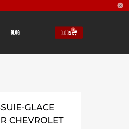
×
0
BLOG
0.00
$
SUIE-GLACE
UR CHEVROLET