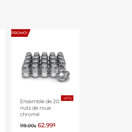
PROMO!
-47%
Ensemble de 20
nuts de roue
chromé
62.99
$
119.00
$