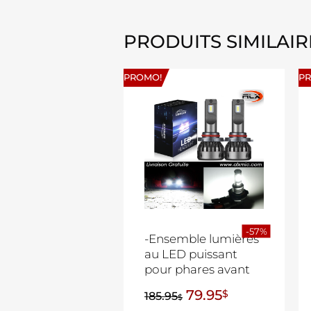
PRODUITS SIMILAIR
PROMO!
P
-57%
-Ensemble lumières
au LED puissant
pour phares avant
79.95
$
185.95
$