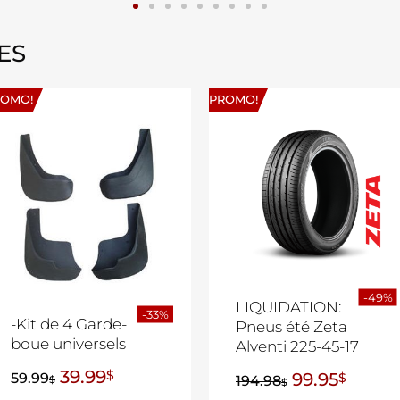
ES
ROMO!
PROMO!
-49%
LIQUIDATION:
-33%
-Kit de 4 Garde-
Pneus été Zeta
boue universels
Alventi 225-45-17
39.99
$
99.95
59.99
$
194.98
$
$