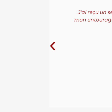
'ai connu
J'ai reçu un 
les. La
mon entourage! 
ue j'ai
10 ans au