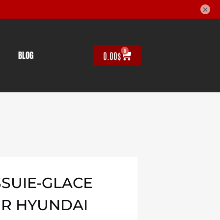
×
0
BLOG
0.00
$
SUIE-GLACE
UR HYUNDAI