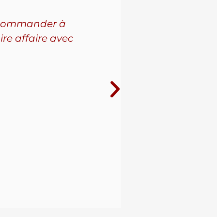
 recommander à
Pour l'a
ire affaire avec
leur se