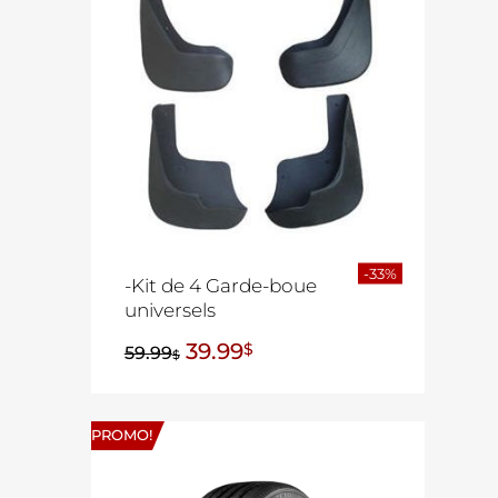
-33%
-Kit de 4 Garde-boue
universels
39.99
$
59.99
$
PROMO!