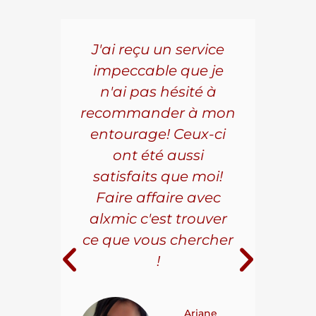
5 ans
J'ai reçu un service
Pou
s le
impeccable que je
pièc
que.
n'ai pas hésité à
vo
aillé
recommander à mon
Al
s
entourage! Ceux-ci
se
r les
ont été aussi
effi
les.
satisfaits que moi!
ave
la
Faire affaire avec
qual
ice à
alxmic c'est trouver
s
e loin
ce que vous chercher
i
!
 pour
t on
Ariane