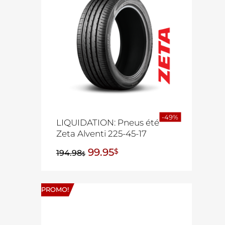
-49%
LIQUIDATION: Pneus été
Zeta Alventi 225-45-17
99.95
$
194.98
$
PROMO!