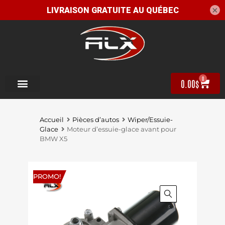
×
0
0.00
$
Accueil
Pièces d’autos
Wiper/Essuie-
Glace
Moteur d’essuie-glace avant pour
BMW X5
PROMO!