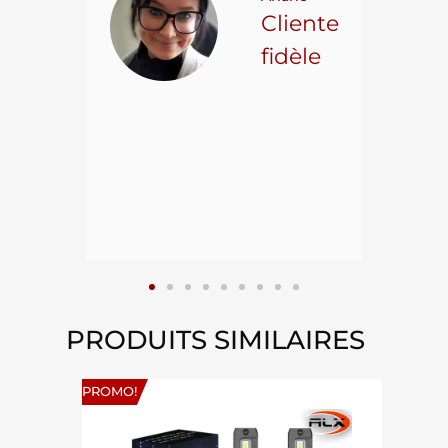
ncore
Cliente
ns.
fidèle
hael L.
ient
epuis
15
PRODUITS SIMILAIRES
PROMO!