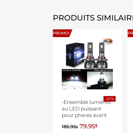
PRODUITS SIMILAIR
PROMO!
P
-57%
-Ensemble lumières
au LED puissant
pour phares avant
79.95
$
185.95
$