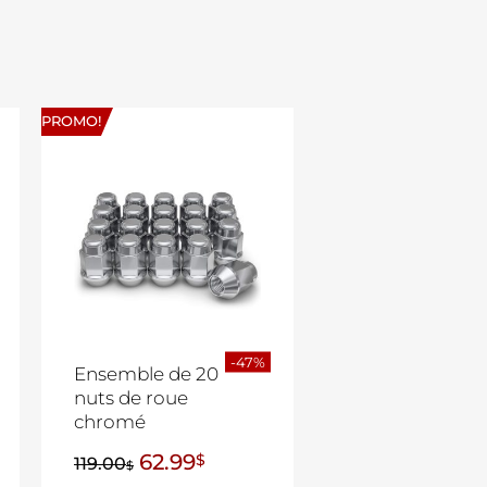
PROMO!
-47%
Ensemble de 20
nuts de roue
chromé
62.99
$
119.00
$