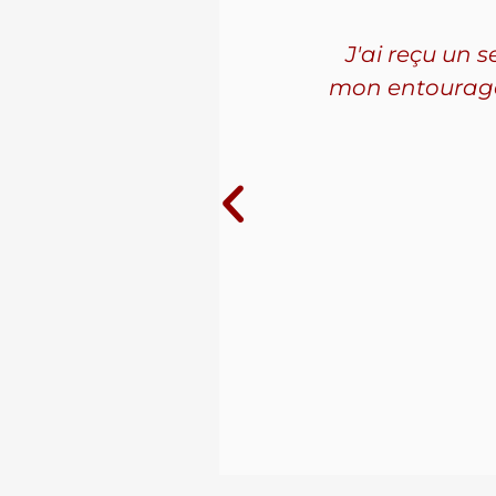
'ai connu
J'ai reçu un 
les. La
mon entourage! 
ue j'ai
10 ans au