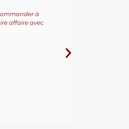
 recommander à
Pour l'a
ire affaire avec
leur se