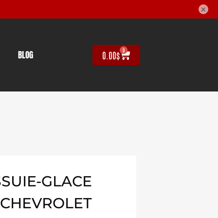
×
0
BLOG
0.00
$
SUIE-GLACE
 CHEVROLET