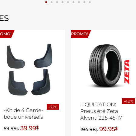
ES
ROMO!
PROMO!
-49%
LIQUIDATION:
-33%
-Kit de 4 Garde-
Pneus été Zeta
boue universels
Alventi 225-45-17
39.99
$
99.95
59.99
$
194.98
$
$