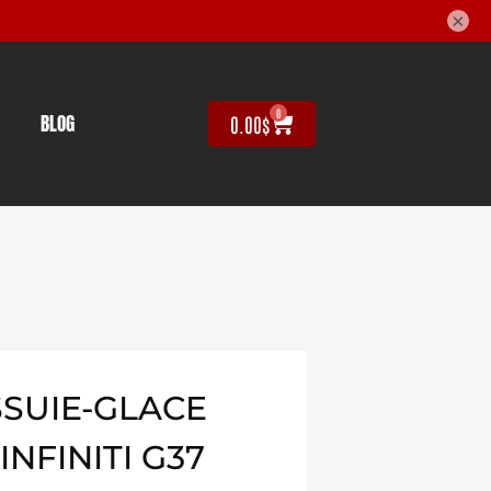
×
0
BLOG
0.00
$
SUIE-GLACE
NFINITI G37