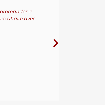
 recommander à
Pour l'a
ire affaire avec
leur se