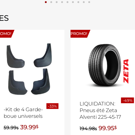
ES
ROMO!
PROMO!
-49%
LIQUIDATION:
-33%
-Kit de 4 Garde-
Pneus été Zeta
boue universels
Alventi 225-45-17
39.99
$
99.95
59.99
$
194.98
$
$