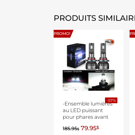
PRODUITS SIMILAIR
PROMO!
P
-57%
-Ensemble lumières
au LED puissant
pour phares avant
79.95
$
185.95
$