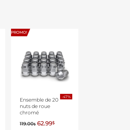
PROMO!
-47%
Ensemble de 20
nuts de roue
chromé
62.99
$
119.00
$