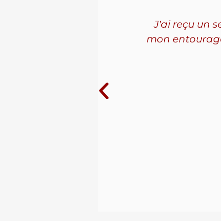
'ai connu
J'ai reçu un 
les. La
mon entourage! 
ue j'ai
10 ans au