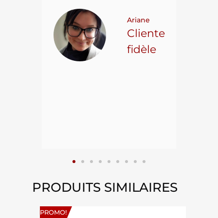
t on
Ariane
ncore
Cliente
ns.
fidèle
hael L.
ient
epuis
15
PRODUITS SIMILAIRES
PROMO!