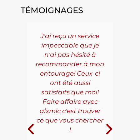
TÉMOIGNAGES
5 ans
J'ai reçu un service
Pou
s le
impeccable que je
pièc
que.
n'ai pas hésité à
vo
aillé
recommander à mon
Al
s
entourage! Ceux-ci
se
r les
ont été aussi
effi
les.
satisfaits que moi!
ave
la
Faire affaire avec
qual
ice à
alxmic c'est trouver
s
e loin
ce que vous chercher
i
!
 pour