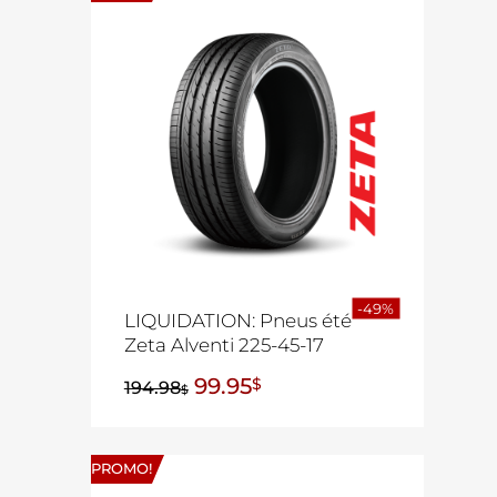
-49%
LIQUIDATION: Pneus été
Zeta Alventi 225-45-17
99.95
$
194.98
$
PROMO!