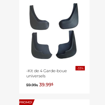
-33%
-Kit de 4 Garde-boue
universels
39.99
$
59.99
$
PROMO!