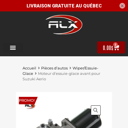
×
0
0.00
$
Accueil
Pièces d’autos
Wiper/Essuie-
Glace
Moteur d’essuie-glace avant pour
Suzuki Aerio
PROMO!