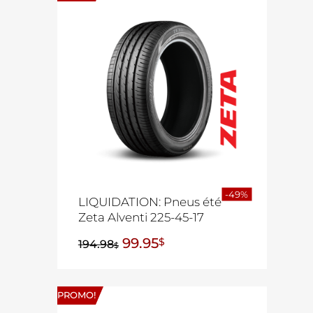
-49%
LIQUIDATION: Pneus été
Zeta Alventi 225-45-17
99.95
$
194.98
$
PROMO!