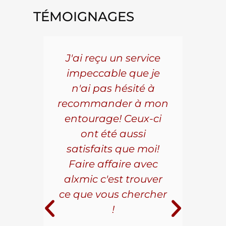
TÉMOIGNAGES
5 ans
J'ai reçu un service
Pou
s le
impeccable que je
pièc
que.
n'ai pas hésité à
vo
aillé
recommander à mon
Al
s
entourage! Ceux-ci
se
r les
ont été aussi
effi
les.
satisfaits que moi!
ave
la
Faire affaire avec
qual
ice à
alxmic c'est trouver
s
e loin
ce que vous chercher
i
!
 pour