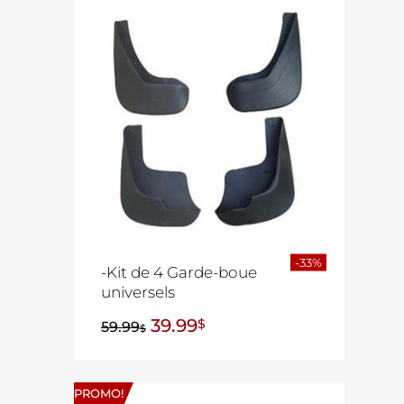
-33%
-Kit de 4 Garde-boue
universels
39.99
$
59.99
$
PROMO!