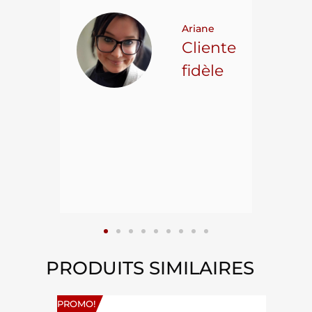
t on
Ariane
ncore
Cliente
ns.
fidèle
hael L.
ient
epuis
15
PRODUITS SIMILAIRES
PROMO!