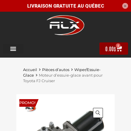
×
0
0.00
$
Accueil
Pièces d’autos
Wiper/Essuie-
Glace
Moteur d’essuie-glace avant pour
Toyota FJ Cruiser
PROMO!