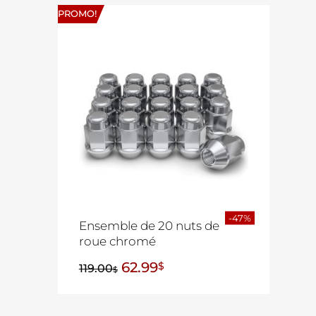
PROMO!
-47%
Ensemble de 20 nuts de
roue chromé
62.99
$
119.00
$