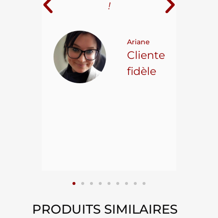
i
!
 pour
t on
Ariane
ncore
Cliente
ns.
fidèle
hael L.
ient
epuis
15
PRODUITS SIMILAIRES