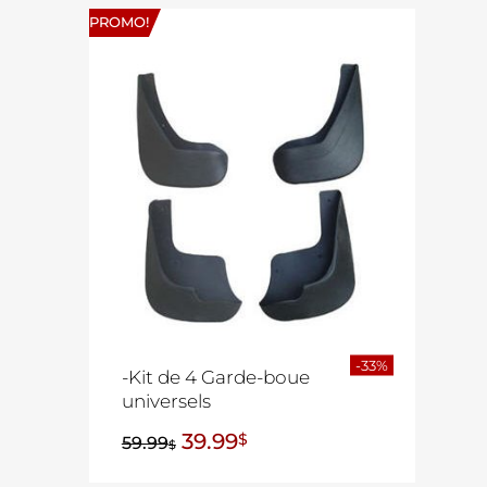
PROMO!
-33%
-Kit de 4 Garde-boue
universels
39.99
$
59.99
$