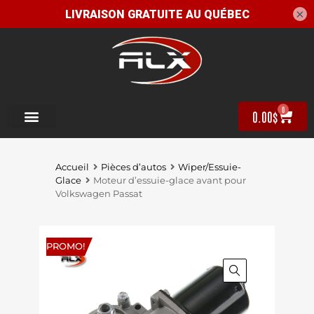
×
0
0.00
$
Accueil
Pièces d’autos
Wiper/Essuie-
Glace
Moteur d’essuie-glace avant pour
Volkswagen Passat
PROMO!