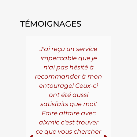
TÉMOIGNAGES
5 ans
J'ai reçu un service
Pou
s le
impeccable que je
pièc
que.
n'ai pas hésité à
vo
aillé
recommander à mon
Al
s
entourage! Ceux-ci
se
r les
ont été aussi
effi
les.
satisfaits que moi!
ave
la
Faire affaire avec
qual
ice à
alxmic c'est trouver
s
e loin
ce que vous chercher