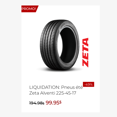
PROMO!
-49%
LIQUIDATION: Pneus été
Zeta Alventi 225-45-17
99.95
$
194.98
$