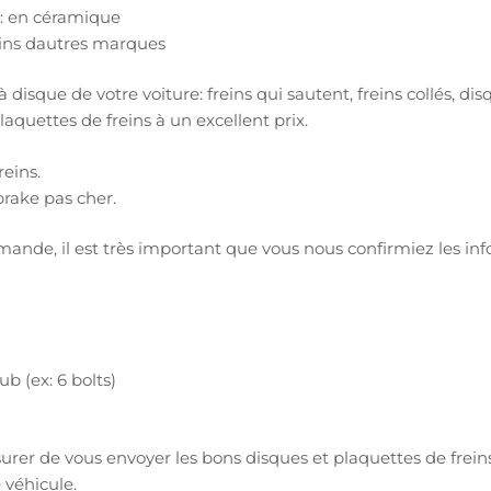
s: en céramique
eins dautres marques
isque de votre voiture: freins qui sautent, freins collés, disq
aquettes de freins à un excellent prix.
reins.
rake pas cher.
de, il est très important que vous nous confirmiez les inf
b (ex: 6 bolts)
urer de vous envoyer les bons disques et plaquettes de freins
 véhicule.