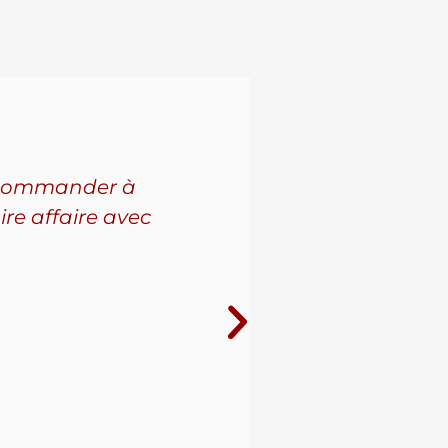
 recommander à
Pour l'a
ire affaire avec
leur se