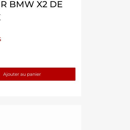
UR BMW X2 DE
É
$
Ajouter au panier