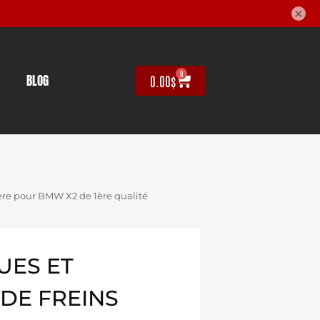
×
0
BLOG
0.00
$
ère pour BMW X2 de 1ère qualité
UES ET
DE FREINS