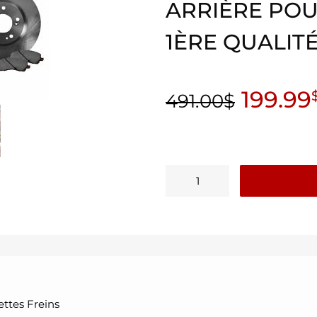
ARRIÈRE PO
1ÈRE QUALIT
199.99
491.00
$
ttes Freins