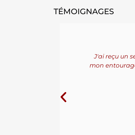
TÉMOIGNAGES
'ai connu
J'ai reçu un 
les. La
mon entourage! 
ue j'ai
10 ans au