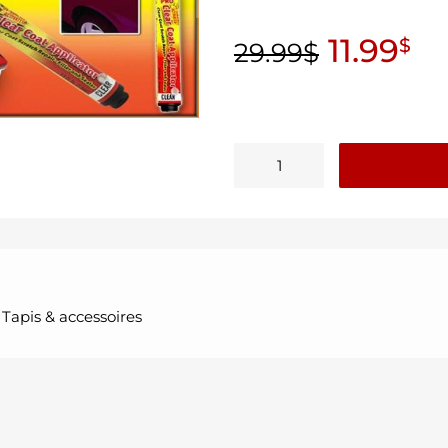
11.99
$
29.99
$
,
Tapis & accessoires