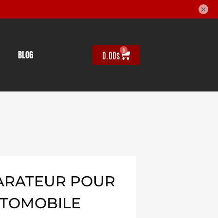
×
0
BLOG
0.00
$
ARATEUR POUR
UTOMOBILE