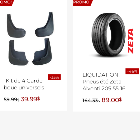
ROMO!
PROMO!
-46%
LIQUIDATION:
-33%
-Kit de 4 Garde-
Pneus été Zeta
boue universels
Alventi 205-55-16
39.99
$
89.00
59.99
$
164.33
$
$