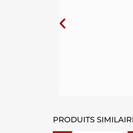
ue j'ai
10 ans au
PRODUITS SIMILAIR