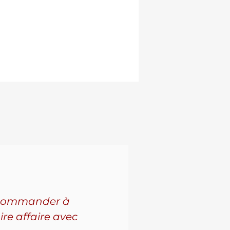
 recommander à
Pour l'a
ire affaire avec
leur se