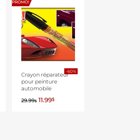
PROMO!
-60%
Crayon réparateur
pour peinture
automobile
11.99
$
29.99
$