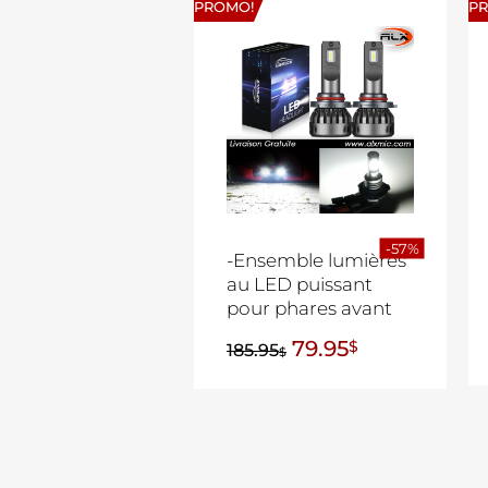
PROMO!
P
-57%
-Ensemble lumières
au LED puissant
pour phares avant
79.95
$
185.95
$