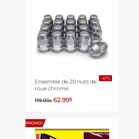
-47%
Ensemble de 20 nuts de
roue chromé
62.99
$
119.00
$
PROMO!