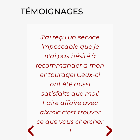
TÉMOIGNAGES
5 ans
J'ai reçu un service
Pou
s le
impeccable que je
pièc
que.
n'ai pas hésité à
vo
aillé
recommander à mon
Al
s
entourage! Ceux-ci
se
r les
ont été aussi
effi
les.
satisfaits que moi!
ave
la
Faire affaire avec
qual
ice à
alxmic c'est trouver
s
e loin
ce que vous chercher
i
!