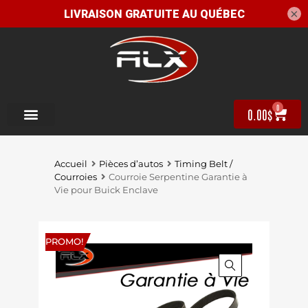
×
0
0.00
$
Accueil
Pièces d’autos
Timing Belt /
Courroies
Courroie Serpentine Garantie à
Vie pour Buick Enclave
PROMO!