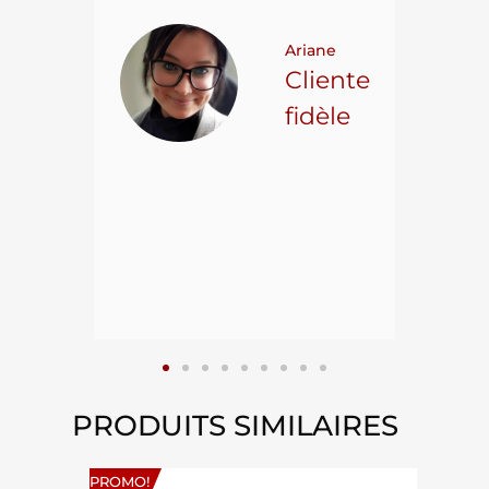
 pour
t on
Ariane
ncore
Cliente
ns.
fidèle
hael L.
ient
epuis
15
PRODUITS SIMILAIRES
PROMO!