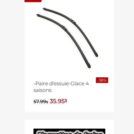
-38%
-Paire d’essuie-Glace 4
saisons
35.95
$
57.99
$