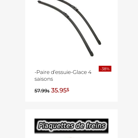
-38%
-Paire d’essuie-Glace 4
saisons
35.95
$
57.99
$