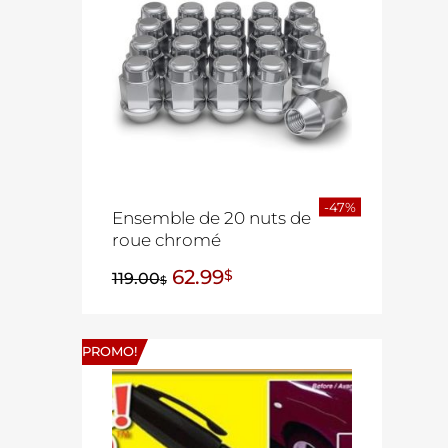
-47%
Ensemble de 20 nuts de
roue chromé
62.99
$
119.00
$
PROMO!