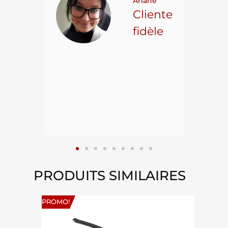
Ariane
ncore
Cliente
ns.
fidèle
hael L.
ient
epuis
15
PRODUITS SIMILAIRES
PROMO!