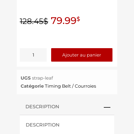
79.99
$
128.45
$
Ajouter au panier
UGS
strap-leaf
Catégorie
Timing Belt / Courroies
DESCRIPTION
DESCRIPTION