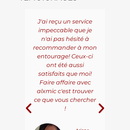
5 ans
J'ai reçu un service
Pou
s le
impeccable que je
pièc
que.
n'ai pas hésité à
vo
aillé
recommander à mon
Al
s
entourage! Ceux-ci
se
r les
ont été aussi
effi
les.
satisfaits que moi!
ave
la
Faire affaire avec
qual
ice à
alxmic c'est trouver
s
e loin
ce que vous chercher
i
!
 pour
t on