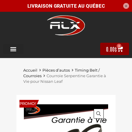
×
0
0.00
$
Accueil
Pièces d’autos
Timing Belt /
Courroies
Courroie Serpentine Garantie à
Vie pour Nissan Leaf
PROMO!