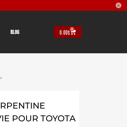
×
0
BLOG
0.00
$
er
ERPENTINE
VIE POUR TOYOTA