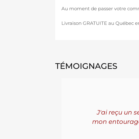
Au moment de passer votre comman
Livraison GRATUITE au Québec en 
TÉMOIGNAGES
'ai connu
J'ai reçu un 
les. La
mon entourage! 
ue j'ai