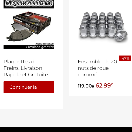
-47%
Plaquettes de
Ensemble de 20
Freins. Livraison
nuts de roue
Rapide et Gratuite
chromé
62.99
$
119.00
Continuer la
$
lecture