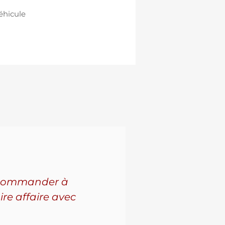
éhicule
 recommander à
Pour l'a
ire affaire avec
leur se