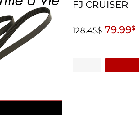
FJ CRUISER
79.99
$
128.45
$