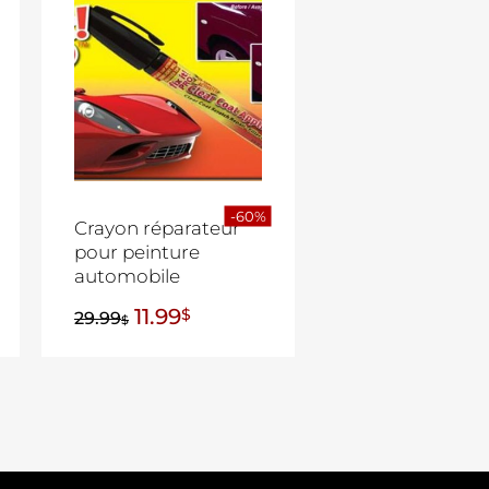
-60%
Crayon réparateur
pour peinture
automobile
11.99
$
29.99
$