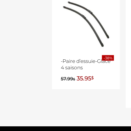
-38%
-Paire d’essuie-Glace
4 saisons
35.95
$
57.99
$