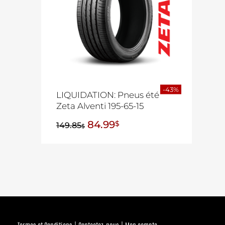
-43%
LIQUIDATION: Pneus été
Zeta Alventi 195-65-15
84.99
$
149.85
$