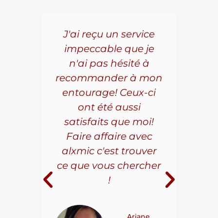
5 ans
J'ai reçu un service
Pou
s le
impeccable que je
pièc
que.
n'ai pas hésité à
vo
aillé
recommander à mon
Al
s
entourage! Ceux-ci
se
r les
ont été aussi
effi
les.
satisfaits que moi!
ave
la
Faire affaire avec
qual
ice à
alxmic c'est trouver
s
e loin
ce que vous chercher
i
!
 pour
t on
Ariane