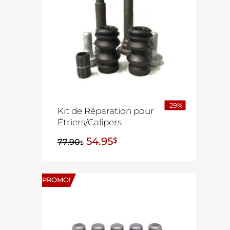
-29%
Kit de Réparation pour
Étriers/Calipers
54.95
$
77.90
$
PROMO!