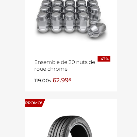
-47%
Ensemble de 20 nuts de
roue chromé
62.99
$
119.00
$
PROMO!