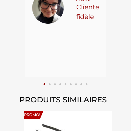
ncore
Cliente
ns.
fidèle
hael L.
ient
epuis
15
PRODUITS SIMILAIRES
PROMO!