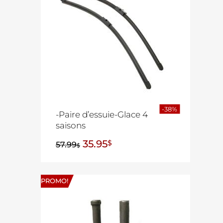
-38%
-Paire d’essuie-Glace 4
saisons
35.95
$
57.99
$
PROMO!