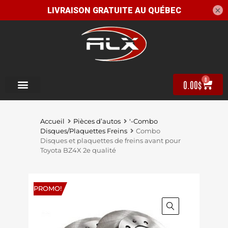
×
0
0.00
$
Accueil
Pièces d’autos
'-Combo
Disques/Plaquettes Freins
Combo
Disques et plaquettes de freins avant pour
Toyota BZ4X 2e qualité
PROMO!