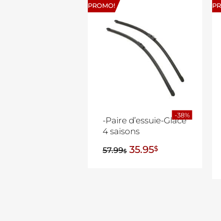
PROMO!
P
-38%
-Paire d’essuie-Glace
4 saisons
35.95
$
57.99
$