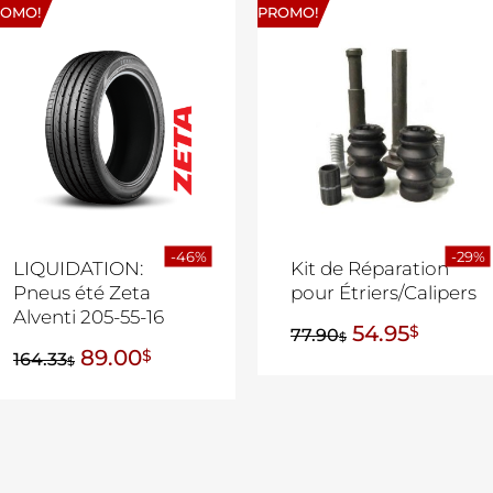
ROMO!
PROMO!
-46%
-29%
LIQUIDATION:
Kit de Réparation
Pneus été Zeta
pour Étriers/Calipers
Alventi 205-55-16
54.95
$
77.90
$
89.00
$
164.33
$