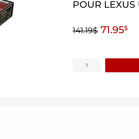
POUR LEXUS
71.95
$
141.19
$