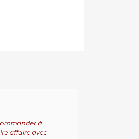
 recommander à
Pour l'a
ire affaire avec
leur se