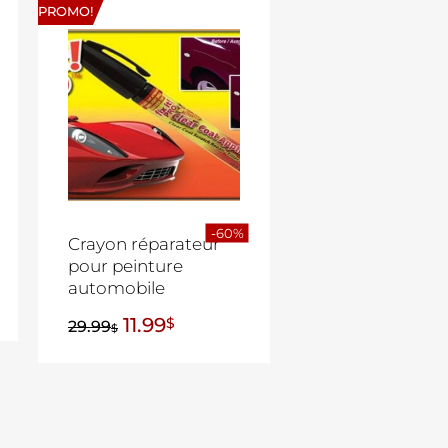
PROMO!
-60%
Crayon réparateur
pour peinture
automobile
11.99
$
29.99
$