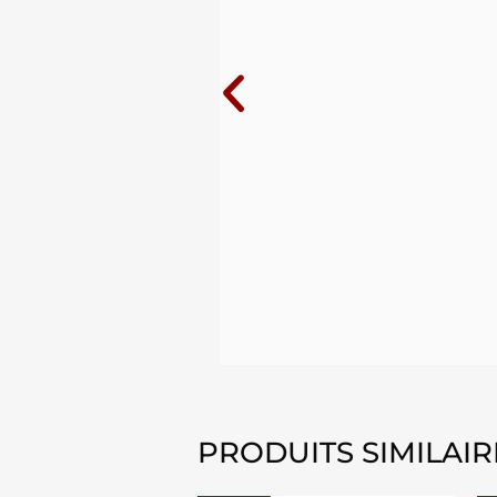
ue j'ai
10 ans au
PRODUITS SIMILAIR