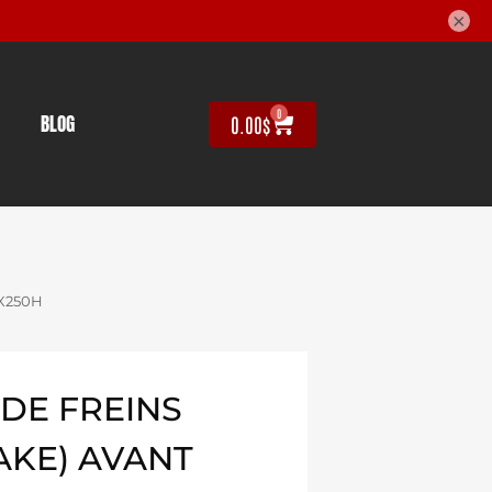
×
0
BLOG
0.00
$
UX250H
DE FREINS
AKE) AVANT